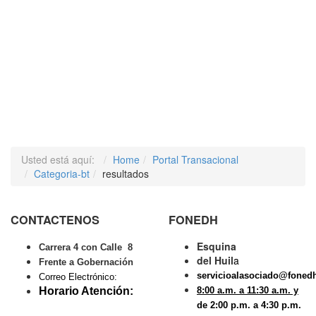
Usted está aquí:
Home
Portal Transacional
Categoria-bt
resultados
CONTACTENOS
FONEDH
Esquina
Carrera 4 con Calle 8
del Huil
a
Frente a Gobernación
servicioalasociado@foned
Correo Electrónico:
Horario Atención:
8:00 a.m. a 11:30 a.m. y
de 2:00 p.m. a 4:30 p.m.