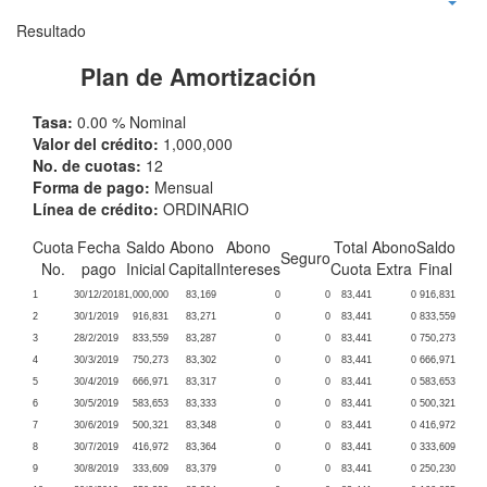
Resultado
Plan de Amortización
Tasa:
0.00 % Nominal
Valor del crédito:
1,000,000
No. de cuotas:
12
Forma de pago:
Mensual
Línea de crédito:
ORDINARIO
Cuota
Fecha
Saldo
Abono
Abono
Total
Abono
Saldo
Seguro
No.
pago
Inicial
Capital
Intereses
Cuota
Extra
Final
1
30/12/2018
1,000,000
83,169
0
0
83,441
0
916,831
2
30/1/2019
916,831
83,271
0
0
83,441
0
833,559
3
28/2/2019
833,559
83,287
0
0
83,441
0
750,273
4
30/3/2019
750,273
83,302
0
0
83,441
0
666,971
5
30/4/2019
666,971
83,317
0
0
83,441
0
583,653
6
30/5/2019
583,653
83,333
0
0
83,441
0
500,321
7
30/6/2019
500,321
83,348
0
0
83,441
0
416,972
8
30/7/2019
416,972
83,364
0
0
83,441
0
333,609
9
30/8/2019
333,609
83,379
0
0
83,441
0
250,230