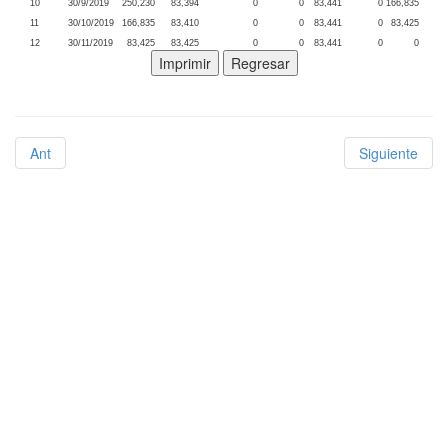
10
30/9/2019
250,230
83,394
0
0
83,441
0
166,835
11
30/10/2019
166,835
83,410
0
0
83,441
0
83,425
12
30/11/2019
83,425
83,425
0
0
83,441
0
0
Ant
Siguiente